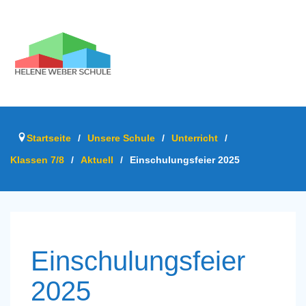
Startseite
/
Unsere Schule
/
Unterricht
/
Klassen 7/8
/
Aktuell
/
Einschulungsfeier 2025
Einschulungsfeier
2025