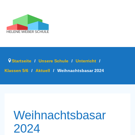
Startseite
/
Unsere Schule
/
Unterricht
/
Klassen 5/6
/
Aktuell
/
Weihnachtsbasar 2024
Weihnachtsbasar
2024