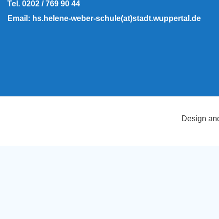
Tel. 0202 / 769 90 44
Email: hs.helene-weber-schule(at)stadt.wuppertal.de
Design an
ng unserer Dienste erklären Sie sich damit einverstanden, dass wir Coo